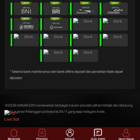
* Selama bank maintenance dan bank offline deposit dan penarikan tidak dapat
diproses
©2026 KAISAR328 menawarkan berbagai macam provider pilihan terbaik dan didukung
oleh Layanan Pelanggan profesional 24/7 yang siap melayani Anda.
Beranda
Promosi
Masuk
Hub. Kami
Akun Saya