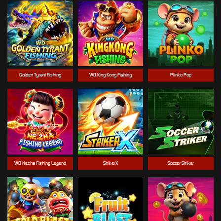
Golden Tyrant Fishing
WD King Kong Fishing
Plinko Pop
WD Nezha Fishing Legend
StrikerX
Soccer Striker