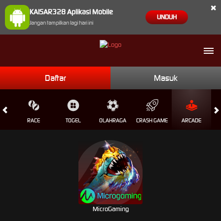
×
KAISAR328 Aplikasi Mobile
UNDUH
Jangan tampilkan lagi hari ini
Daftar
Masuk
SINO
RACE
TOGEL
OLAHRAGA
CRASH GAME
ARCADE
MicroGaming