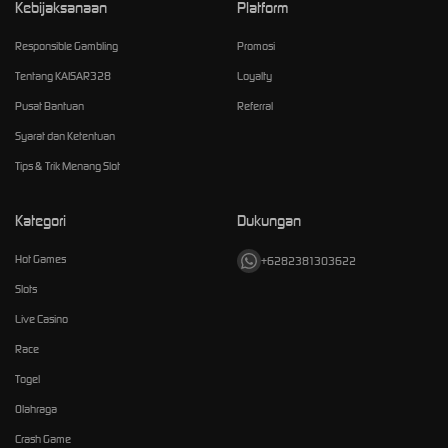
Kebijaksanaan
Platform
Responsible Gambling
Promosi
Tentang KAISAR328
Loyalty
Pusat Bantuan
Referral
Syarat dan Ketentuan
Tips & Trik Menang Slot
Kategori
Dukungan
Hot Games
+6282381303622
Slots
Live Casino
Race
Togel
Olahraga
Crash Game