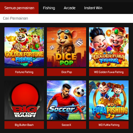
Semua permainan
Fishing
Arcade
Instant Win
Fortune Fishing
Dice Pop
WD Golden Fuwa Fishing
Big Button Bash
SoccerX
WD FuWa Fishing