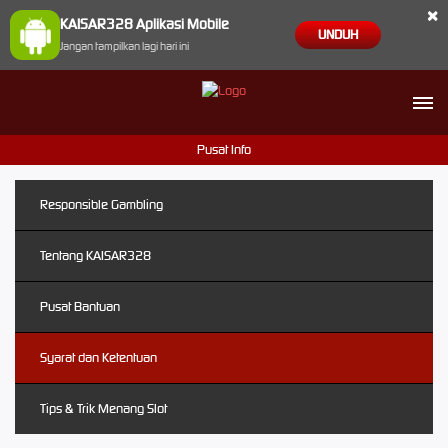
×
KAISAR328 Aplikasi Mobile
UNDUH
Jangan tampilkan lagi hari ini
Pusat Info
Responsible Gambling
Tentang KAISAR328
Pusat Bantuan
Syarat dan Ketentuan
Tips & Trik Menang Slot