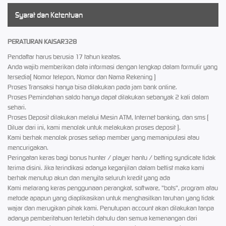
Syarat dan Ketentuan
PERATURAN KAISAR328
Pendaftar harus berusia 17 tahun keatas.
Anda wajib memberikan data informasi dengan lengkap dalam formulir yang
tersedia( Nomor telepon, Nomor dan Nama Rekening )
Proses Transaksi hanya bisa dilakukan pada jam bank online.
Proses Pemindahan saldo hanya dapat dilakukan sebanyak 2 kali dalam
sehari.
Proses Deposit dilakukan melalui Mesin ATM, Internet banking, dan sms (
Diluar dari ini, kami menolak untuk melakukan proses deposit ).
Kami berhak menolak proses setiap member yang memanipulasi atau
mencurigakan.
Peringatan keras bagi bonus hunter / player hantu / betting syndicate tidak
terima disini. Jika terindikasi adanya keganjilan dalam betlist maka kami
berhak menutup akun dan menyita seluruh kredit yang ada
Kami melarang keras penggunaan perangkat, software, "bots", program atau
metode apapun yang diaplikasikan untuk menghasilkan taruhan yang tidak
wajar dan merugikan pihak kami. Penutupan account akan dilakukan tanpa
adanya pemberitahuan terlebih dahulu dan semua kemenangan dari