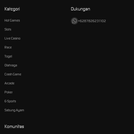
Kategori
Dukungan
Hot Games
+6287826231102
Slots
Live Casino
Race
Togel
Olahraga
Crash Game
Arcade
Poker
E-Sports
Sabung Ayam
Komunitas