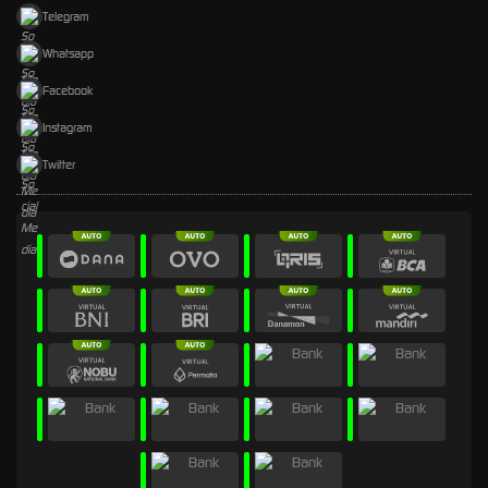
Telegram
Whatsapp
Facebook
Instagram
Twitter