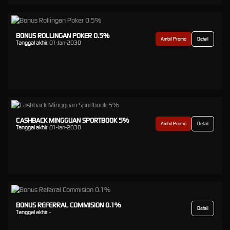
BONUS ROLLINGAN POKER 0.5%
Ambil Promo
Detail
Tanggal akhir:
01-Jan-2030
CASHBACK MINGGUAN SPORTBOOK 5%
Ambil Promo
Detail
Tanggal akhir:
01-Jan-2030
BONUS REFERRAL COMMISION 0.1%
Detail
Tanggal akhir:
-