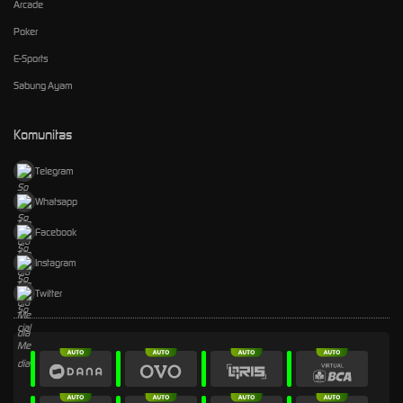
Arcade
Poker
E-Sports
Sabung Ayam
Komunitas
Telegram
Whatsapp
Facebook
Instagram
Twitter