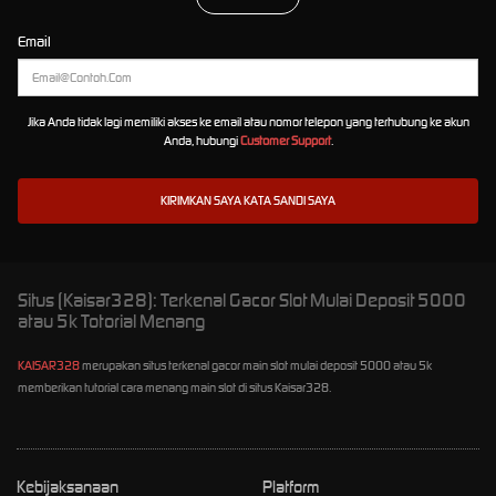
Email
Jika Anda tidak lagi memiliki akses ke email atau nomor telepon yang terhubung ke akun
Anda, hubungi
Customer Support
.
Situs (Kaisar328): Terkenal Gacor Slot Mulai Deposit 5000
atau 5k Totorial Menang
KAISAR328
merupakan situs terkenal gacor main slot mulai deposit 5000 atau 5k
memberikan tutorial cara menang main slot di situs Kaisar328.
Kebijaksanaan
Platform