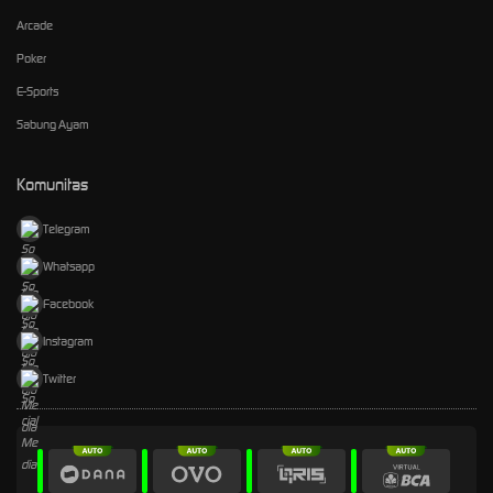
Arcade
Poker
E-Sports
Sabung Ayam
Komunitas
Telegram
Whatsapp
Facebook
Instagram
Twitter