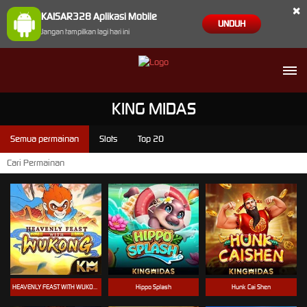
×
KAISAR328 Aplikasi Mobile
UNDUH
Jangan tampilkan lagi hari ini
KING MIDAS
Semua permainan
Slots
Top 20
HEAVENLY FEAST WITH WUKONG
Hippo Splash
Hunk Cai Shen