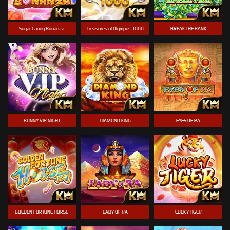
Sugar Candy Bonanza
Treasures of Olympus 1000
BREAK THE BANK
BUNNY VIP NIGHT
DIAMOND KING
EYES OF RA
GOLDEN FORTUNE HORSE
LADY OF RA
LUCKY TIGER