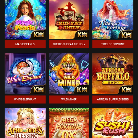
MAGIC PEARLS
THE BIG THE FAT THE UGLY
TIDES OF FORTUNE
WHITE ELEPHANT
WILD MINER
AFRICAN BUFFALO 5000