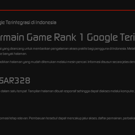
Terintegrasi di Indonesia
main Game Rank 1 Google Terin
i yang dirancang untuk memberikan pengalaman akses praktis bagi pengguna di Indonesia. Mela
 ke banyak halaman.
an halaman yang mudah ditemukan melalui mesin pencari. Informasi disusun secara jelas de
AISAR328
dalam satu tempat. Tampilan halaman dibuat responsif sehingga dapat diakses melalui komputer, t
asi tetap relevan. Pembaruan tersebut dapat mencakup jalur akses, daftar permainan, perbaika