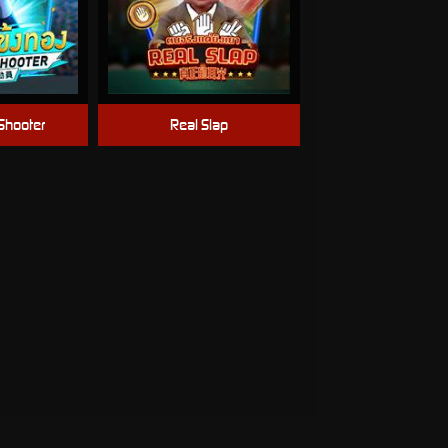
Shooter
Real Slap