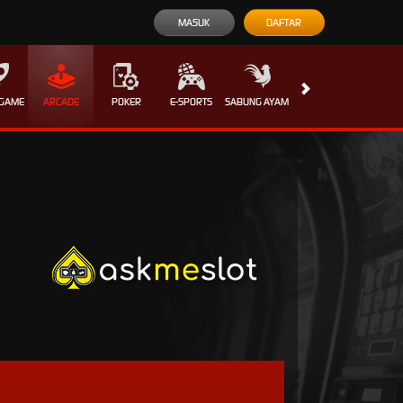
MASUK
DAFTAR
 GAME
ARCADE
POKER
E-SPORTS
SABUNG AYAM
PROMOSI