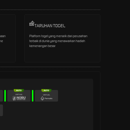
TARUHAN TOGEL
haan
Platform togel yang menarik dari perusahan
ame
terbaik di dunia yang menawarkan hadiah
kemenangan besar