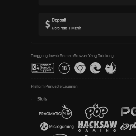
Deposit
Rata-rata 1 Menit
Tanggung Jawab Bermain
Browser Yang Didukung
Platform Penyedia Layanan
Slots