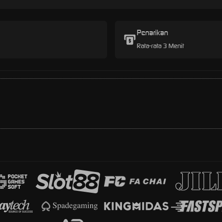
Penarikan
Rata-rata 3 Menit