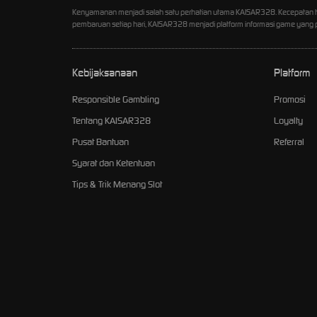
Kenyamanan menjadi salah satu perhatian utama KAISAR328. Kecepatan 
pembaruan setiap hari, KAISAR328 menjadi platform informasi game yang pr
Kebijaksanaan
Platform
Responsible Gambling
Promosi
Tentang KAISAR328
Loyalty
Pusat Bantuan
Referral
Syarat dan Ketentuan
Tips & Trik Menang Slot