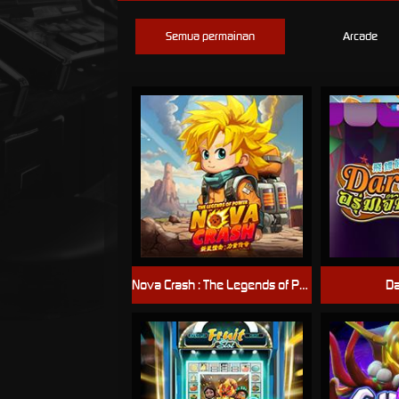
Semua permainan
Arcade
Nova Crash : The Legends of Power
Da