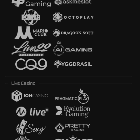
Live Casino