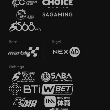
Race
Togel
Olahraga