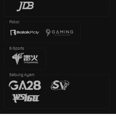
Poker
E-Sports
Sabung Ayam