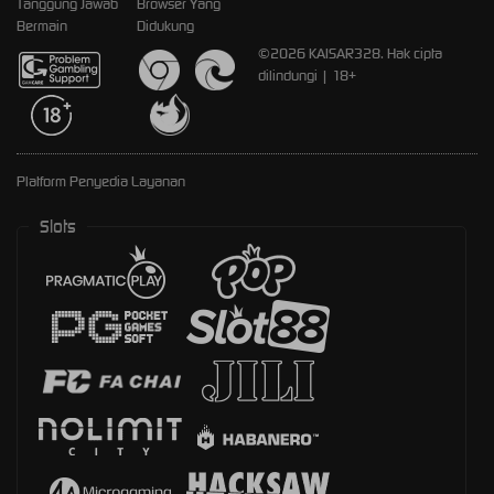
Tanggung Jawab
Browser Yang
Bermain
Didukung
©2026 KAISAR328. Hak cipta
dilindungi | 18+
Platform Penyedia Layanan
Slots