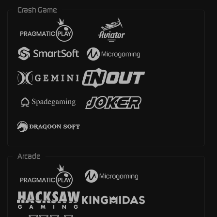
Crash Game
Arcade