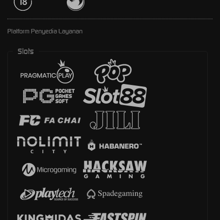
Platform Penyedia Layanan
Slots