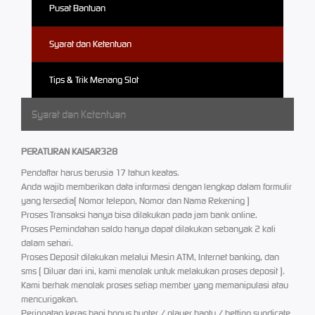
Pusat Bantuan
Syarat dan Ketentuan
Tips & Trik Menang Slot
Syarat dan Ketentuan
PERATURAN KAISAR328
Pendaftar harus berusia 17 tahun keatas.
Anda wajib memberikan data informasi dengan lengkap dalam formulir
yang tersedia( Nomor telepon, Nomor dan Nama Rekening )
Proses Transaksi hanya bisa dilakukan pada jam bank online.
Proses Pemindahan saldo hanya dapat dilakukan sebanyak 2 kali
dalam sehari.
Proses Deposit dilakukan melalui Mesin ATM, Internet banking, dan
sms ( Diluar dari ini, kami menolak untuk melakukan proses deposit ).
Kami berhak menolak proses setiap member yang memanipulasi atau
mencurigakan.
Peringatan keras bagi bonus hunter / player hantu / betting syndicate