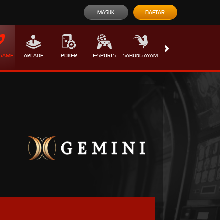
MASUK
DAFTAR
 GAME
ARCADE
POKER
E-SPORTS
SABUNG AYAM
PROMOSI