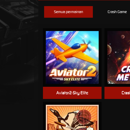
Semua permainan
Crash Game
Aviator2-Sky Elite
Cras