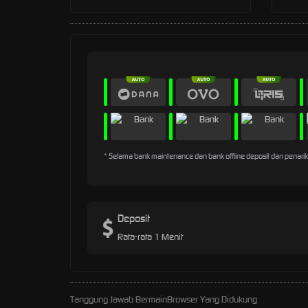
* Selama bank maintenance dan bank offline deposit dan penarik
Deposit
Rata-rata 1 Menit
Tanggung Jawab Bermain
Browser Yang Didukung