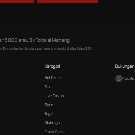
osit 5000 atau 5k Totorial Menang
u 5k memberikan tutorial cara menang main slot di situs Kaisar328.
Kategori
Dukungan
Hot Games
+6282
Slots
Live Casino
Race
Togel
Olahraga
Crash Game