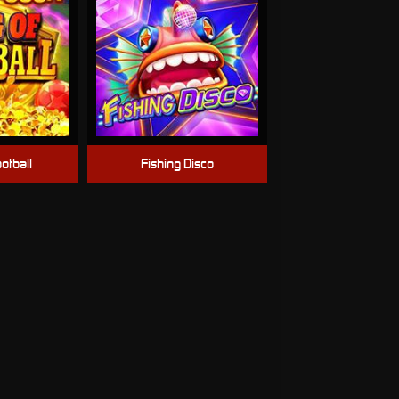
otball
Fishing Disco