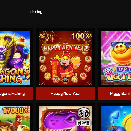
Fishing
agons Fishing
Happy New Year
Piggy Bank