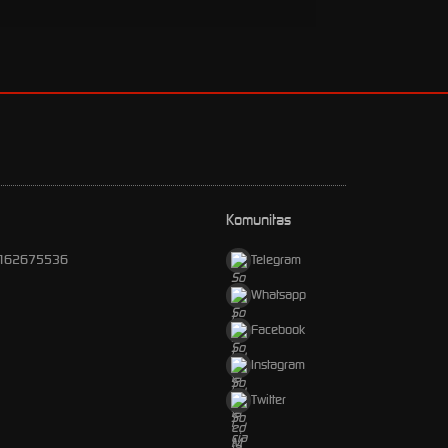
Komunitas
162675536
Telegram
Whatsapp
Facebook
Instagram
Twitter