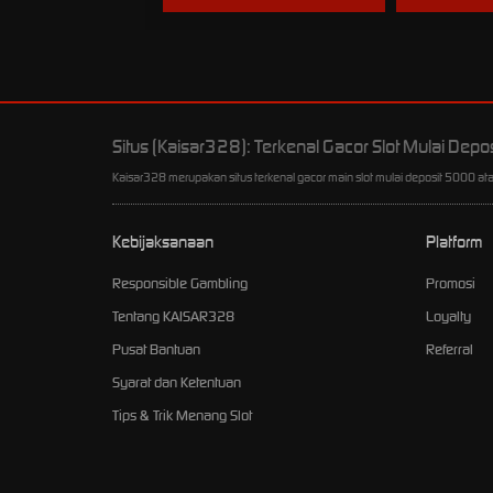
Situs (Kaisar328): Terkenal Gacor Slot Mulai Dep
Kaisar328 merupakan situs terkenal gacor main slot mulai deposit 5000 ata
Kebijaksanaan
Platform
Responsible Gambling
Promosi
Tentang KAISAR328
Loyalty
Pusat Bantuan
Referral
Syarat dan Ketentuan
Tips & Trik Menang Slot