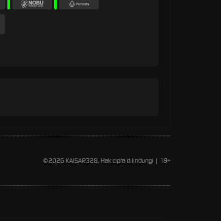
©2026 KAISAR328. Hak cipta dilindungi | 18+