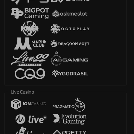
Live Casino