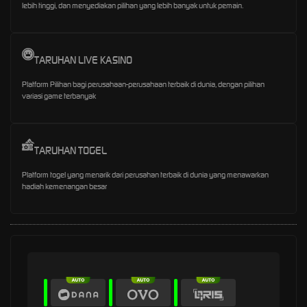
lebih tinggi, dan menyediakan pilihan yang lebih banyak untuk pemain.
TARUHAN LIVE KASINO
Platform Pilihan bagi perusahaan-perusahaan terbaik di dunia, dengan pilihan
variasi game terbanyak
TARUHAN TOGEL
Platform togel yang menarik dari perusahan terbaik di dunia yang menawarkan
hadiah kemenangan besar