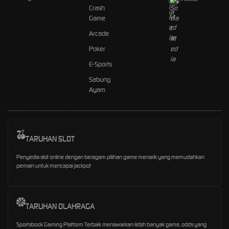
Crash
Game
Arcade
Poker
E-Sports
Sabung
Ayam
TARUHAN SLOT
Penyedia slot online dengan beragam pilihan game menarik yang memudahkan
pemain untuk mencapai jackpot
TARUHAN OLAHRAGA
Sportsbook Gaming Platform Terbaik menawarkan lebih banyak game, odds yang