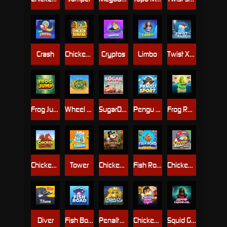
Crash
Chicken Banana
Cryptos
Limbo
Twist X-mas
Frog Jump
Wheel Out
SugarDaddy
Pengu Sport
Frog Road
Chicken Shoot
Tower
Chicken Road Gold
Fish Road
Chicken Road Race
Diver
Fish Boom
Penalty Nations Cup
Chicken Road Vegas
Squid Gamebler