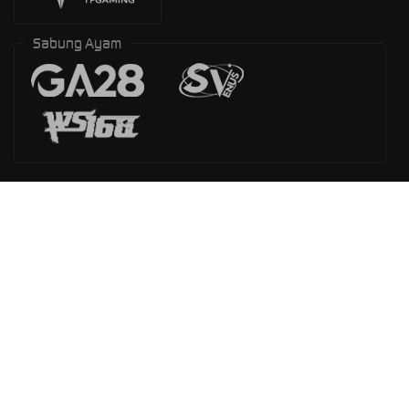
Sabung Ayam