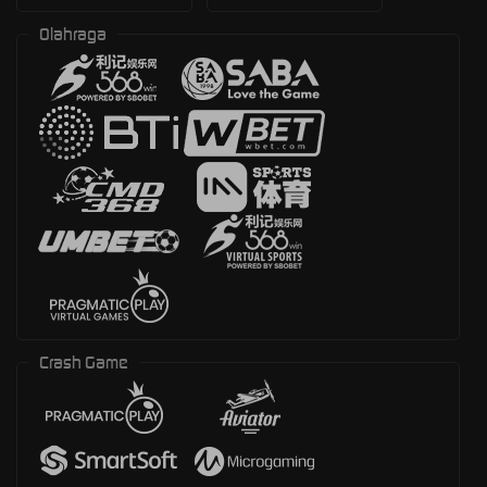
Olahraga
Crash Game