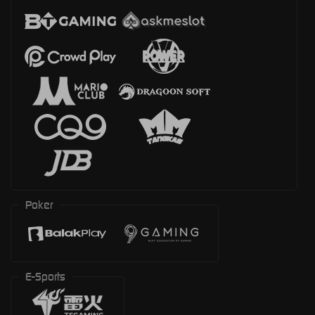
Poker
E-Sports