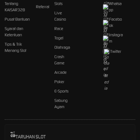
Tentang
Slots
Whatsa
Referral
KAISAR328
pp
Live
Pusat Bantuan
Casino
Facebo
ok
Syarat dan
Race
Ketentuan
Instagra
Togel
m
Tips & Trik
Olahraga
Menang Slot
Twitter
Crash
Game
Arcade
Poker
E-Sports
Sabung
Ayam
TARUHAN SLOT