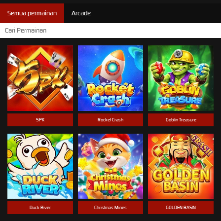
Semua permainan
Arcade
5PK
Rocket Crash
Goblin Treasure
Duck River
Christmas Mines
GOLDEN BASIN