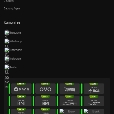
E-Sports
Sabung Ayam
Komunitas
Telegram
Whatsapp
Facebook
Instagram
Twitter