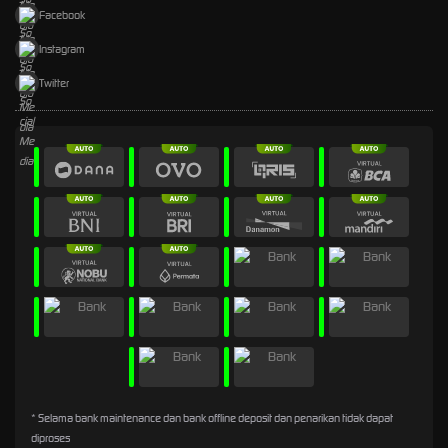
Facebook
Instagram
Twitter
* Selama bank maintenance dan bank offline deposit dan penarikan tidak dapat
diproses