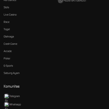
+6281947064051
Slots
Live Casino
Race
Togel
Olahraga
Crash Game
Arcade
Poker
E-Sports
Sabung Ayam
Komunitas
Telegram
Whatsapp