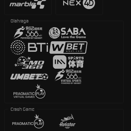
Olahraga
Crash Game