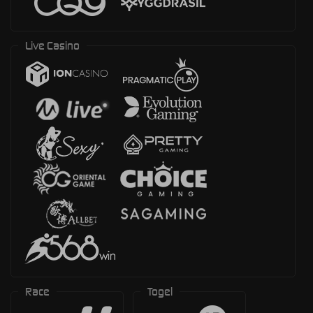
Live Casino
Race
Togel