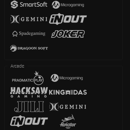
Arcade