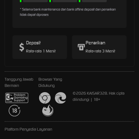
* Selama bank maintenance dan bank offline deposit dan penarikan
tidak dapat diproses
Deposit
Penarikan
Rata-rata 1 Menit
Rata-rata 3 Menit
Tanggung Jawab
Browser Yang
Bermain
Didukung
©2026 KAISAR328. Hak cipta
dilindungi | 18+
Platform Penyedia Layanan