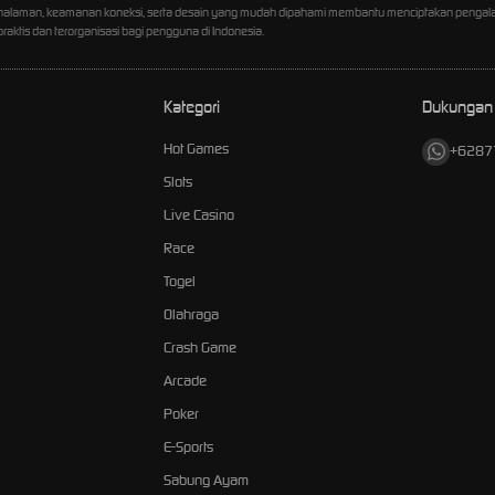
halaman, keamanan koneksi, serta desain yang mudah dipahami membantu menciptakan pengal
aktis dan terorganisasi bagi pengguna di Indonesia.
Kategori
Dukungan
Hot Games
+6287
Slots
Live Casino
Race
Togel
Olahraga
Crash Game
Arcade
Poker
E-Sports
Sabung Ayam