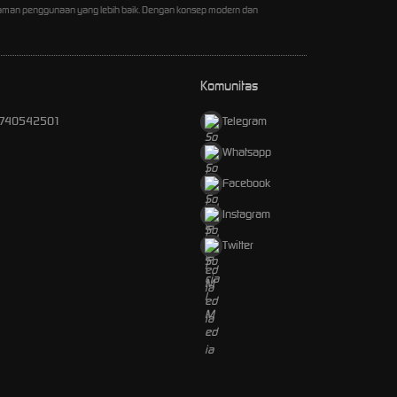
aman penggunaan yang lebih baik. Dengan konsep modern dan
Komunitas
740542501
Telegram
Whatsapp
Facebook
Instagram
Twitter