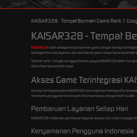
KAISAR328 - Tempat Bermain Game Rank 1 Google 
KAISAR328 - Tempat Ber
KAISAR328
hadir sebagai tempat bermain game dengan konsep terintegras
berbagai informasi, layanan, dan pembaruan game tanpa harus berpindah
Sebutan rank 1 Google menggambarkan upaya KAISAR328 dalam menghadirk
dibutuhkan secara lebih cepat.
Akses Game Terintegrasi K
Konsep terintegrasi pada KAISAR328 memungkinkan berbagai fitur tersedia 
membantu pengguna menemukan informasi terbaru dengan lebih mudah.
Pembaruan Layanan Setiap Hari
KAISAR328 melakukan pembaruan layanan secara rutin untuk menjaga inform
Kenyamanan Pengguna Indonesia