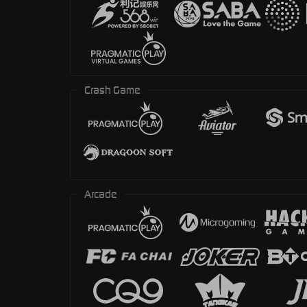
Crash Game
Arcade