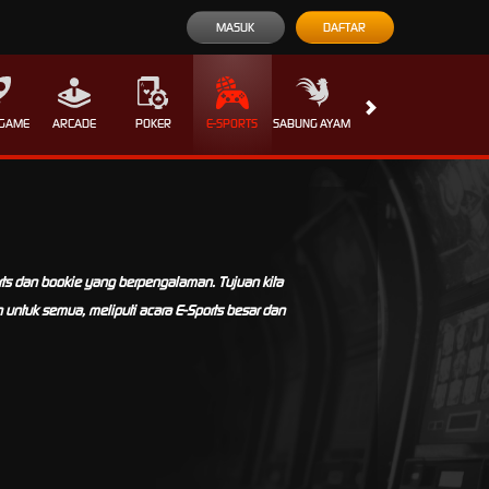
MASUK
DAFTAR
 GAME
ARCADE
POKER
E-SPORTS
SABUNG AYAM
PROMOSI
ts dan bookie yang berpengalaman. Tujuan kita
untuk semua, meliputi acara E-Sports besar dan