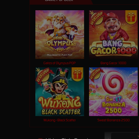
Gates of Olympus POP
Bang Gacor 1000
Wukong - Black Scatter
Sweet Bonanza 2500