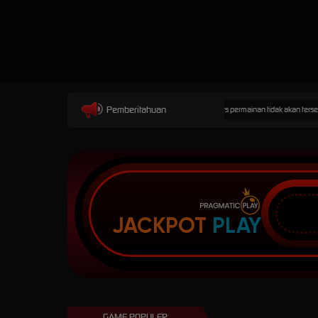
Pemberitahuan
ai 30-Sep-2026 14.59.59. Selama waktu ini, PP Virtual Sports permainan tidak akan tersedia. 
JACKPOT
PLAY
GAME POPULER