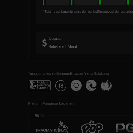
* Selama bank maintenance dan bank offline deposit dan penarikan
Deposit
Rata-rata 1 Menit
Tanggung Jawab Bermain
Browser Yang Didukung
Platform Penyedia Layanan
Slots