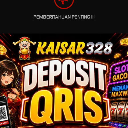
PEMBERITAHUAN PENTING !!!