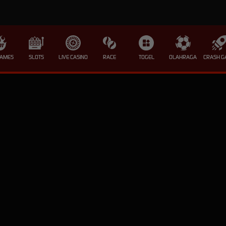
GAMES
SLOTS
LIVE CASINO
RACE
TOGEL
OLAHRAGA
CRASH 