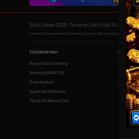
Situs (Kaisar328): Terkenal Gacor Slot Mulai Depo
Kaisar328 merupakan situs terkenal gacor main slot mulai deposit 5000 atau 
Kebijaksanaan
Platform
Responsible Gambling
Promosi
Tentang KAISAR328
Loyalty
Pusat Bantuan
Referral
Syarat dan Ketentuan
Tips & Trik Menang Slot