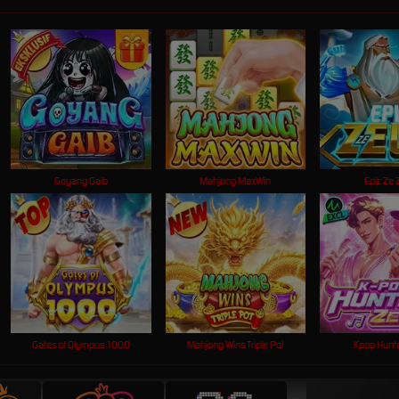
Goyang Gaib
Mahjong MaxWin
Epic Ze 
Gates of Olympus 1000
Mahjong Wins Triple Pot
Kpop Hunte