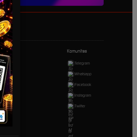
Komunitas
87599633
Telegram
Whatsapp
Facebook
Instagram
Twitter