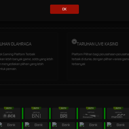
E-Sports
OK
Sabung Ayam
UHAN OLAHRAGA
TARUHAN LIVE KASINO
k Gaming Platform Terbaik
Platform Pilihan bagi perusahaan-perusah
an lebih banyak game, odds yang lebih
terbaik di dunia, dengan pilihan variasi gam
an menyediakan pilihan yang lebih
terbanyak
ntuk pemain.