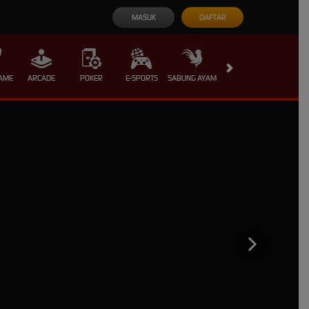
MASUK
DAFTAR
GAME
ARCADE
POKER
E-SPORTS
SABUNG AYAM
PROMOSI