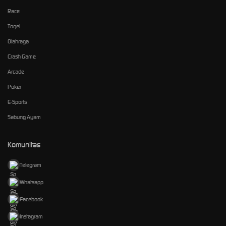
Race
Togel
Olahraga
Crash Game
Arcade
Poker
E-Sports
Sabung Ayam
Komunitas
Telegram
Whatsapp
Facebook
Instagram