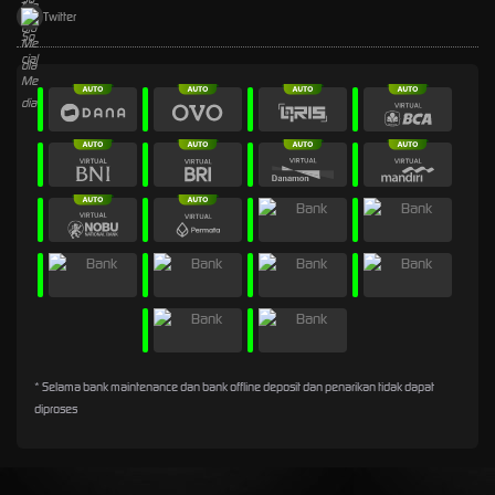
Twitter
* Selama bank maintenance dan bank offline deposit dan penarikan tidak dapat
diproses