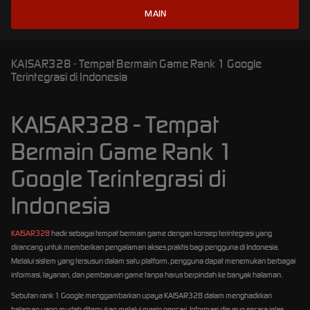
MAIN
KAISAR328 - Tempat Bermain Game Rank 1 Google
Terintegrasi di Indonesia
KAISAR328 - Tempat
Bermain Game Rank 1
Google Terintegrasi di
Indonesia
KAISAR328
hadir sebagai tempat bermain game dengan konsep terintegrasi yang
dirancang untuk memberikan pengalaman akses praktis bagi pengguna di Indonesia.
Melalui sistem yang tersusun dalam satu platform, pengguna dapat menemukan berbagai
informasi, layanan, dan pembaruan game tanpa harus berpindah ke banyak halaman.
Sebutan rank 1 Google menggambarkan upaya KAISAR328 dalam menghadirkan
halaman yang mudah ditemukan melalui mesin pencari. Informasi disusun secara jelas