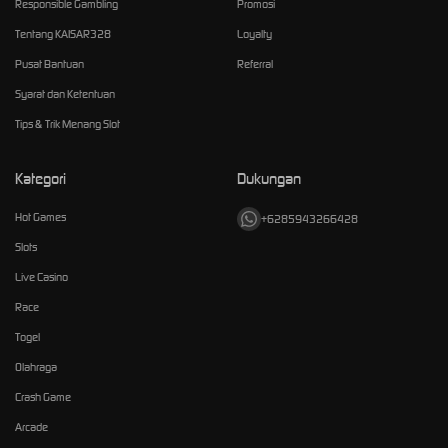
Responsible Gambling
Promosi
Tentang KAISAR328
Loyalty
Pusat Bantuan
Referral
Syarat dan Ketentuan
Tips & Trik Menang Slot
Kategori
Dukungan
Hot Games
+6285943266428
Slots
Live Casino
Race
Togel
Olahraga
Crash Game
Arcade