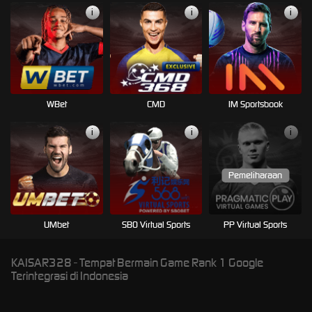
i
i
i
WBet
CMD
IM Sportsbook
i
i
i
UMbet
SBO Virtual Sports
PP Virtual Sports
KAISAR328 - Tempat Bermain Game Rank 1 Google
Terintegrasi di Indonesia