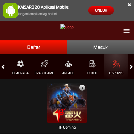
×
KAISAR328 Aplikasi Mobile
UNDUH
Jangan tampilkan lagi hari ini
Daftar
Masuk
L
OLAHRAGA
CRASH GAME
ARCADE
POKER
E-SPORTS
SA
i
TF Gaming